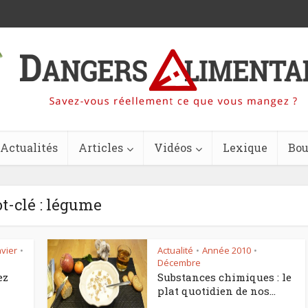
Actualités
Articles
Vidéos
Lexique
Bou
t-clé : légume
nvier
Actualité
Année 2010
•
•
•
Décembre
ez
Substances chimiques : le
plat quotidien de nos...