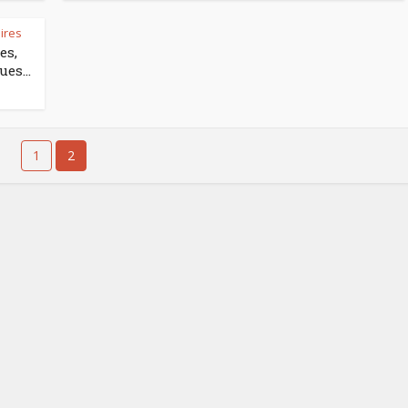
ires
es,
es...
1
2
Comment manger
astique, pas si
sainement pendant l
antastique !
pause déjeuner ?