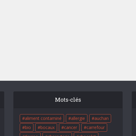
Mots-clés
aliment contaminé
allergie
auchan
bio
bocaux
cancer
carrefour