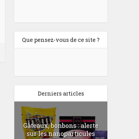
Que pensez-vous de ce site ?
Derniers articles
Gâteaux, bonbons : alerte
Comme
a
sur les nanoparticules