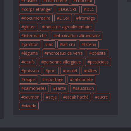
Casino
charcuterie
chocolat
corps étranger
DGCCRF
DLC
documentaire
E.Coli
fromage
gluten
industrie agroalimentaire
intermarché
intoxication alimentaire
jambon
lait
lait cru
listéria
légume
morceaux de verre
obésité
oeufs
personne allergique
pesticides
poisson
porc
poulet
pâtes
rappel
reportage
salmonelle
salmonelles
santé
saucisson
saumon
soja
steak haché
sucre
viande