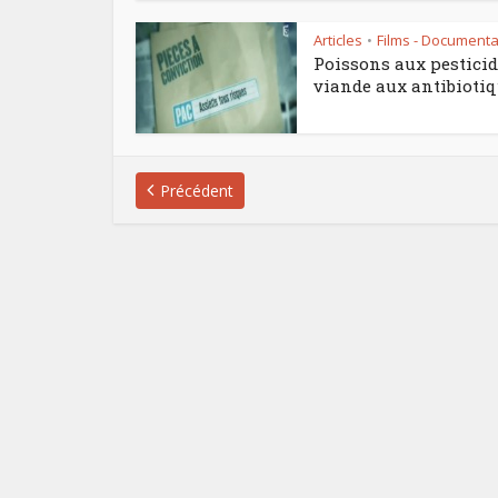
Articles
Films - Documenta
•
Poissons aux pesticid
viande aux antibiotiqu
Précédent
Le pl
f