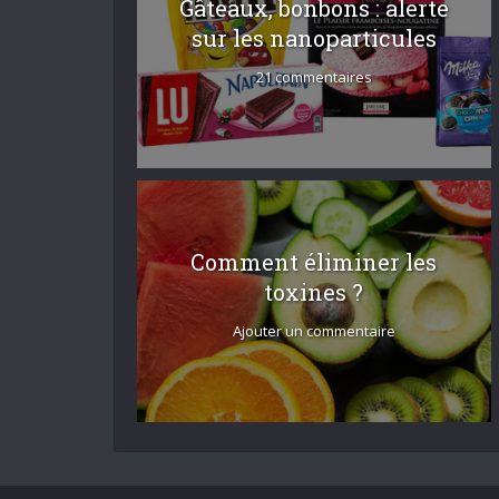
Gâteaux, bonbons : alerte
sur les nanoparticules
21 commentaires
Comment éliminer les
toxines ?
Ajouter un commentaire