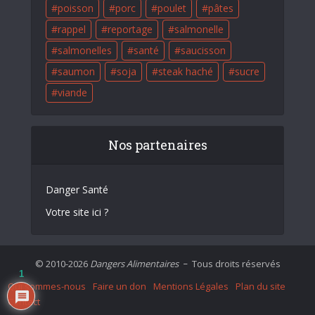
poisson
porc
poulet
pâtes
rappel
reportage
salmonelle
salmonelles
santé
saucisson
saumon
soja
steak haché
sucre
viande
Nos partenaires
Danger Santé
Votre site ici ?
© 2010-2026
Dangers Alimentaires
Tous droits réservés
–
1
Qui sommes-nous
Faire un don
Mentions Légales
Plan du site
Contact