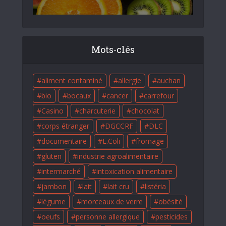
Mots-clés
aliment contaminé
allergie
auchan
bio
bocaux
cancer
carrefour
Casino
charcuterie
chocolat
corps étranger
DGCCRF
DLC
documentaire
E.Coli
fromage
gluten
industrie agroalimentaire
intermarché
intoxication alimentaire
jambon
lait
lait cru
listéria
légume
morceaux de verre
obésité
oeufs
personne allergique
pesticides