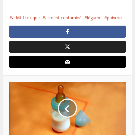
additif toxique
aliment contaminé
légume
poivron