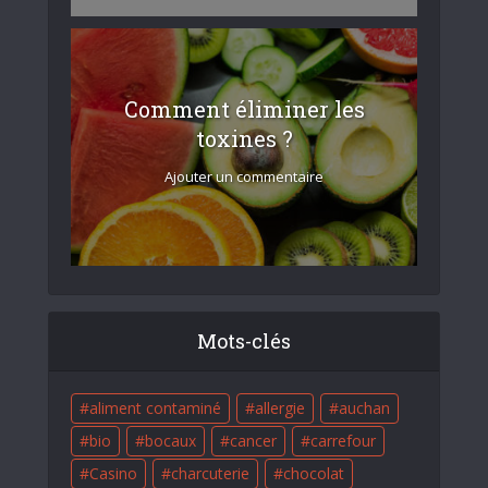
Comment éliminer les
toxines ?
Ajouter un commentaire
Mots-clés
aliment contaminé
allergie
auchan
bio
bocaux
cancer
carrefour
Casino
charcuterie
chocolat