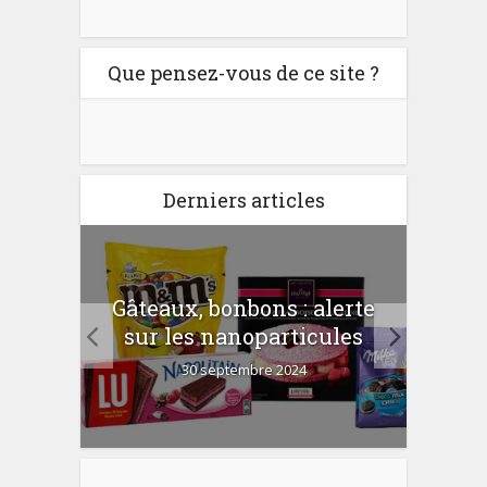
Que pensez-vous de ce site ?
Derniers articles
er
Gâteaux, bonbons : alerte
Com
 la
sur les nanoparticules
?
30 septembre 2024