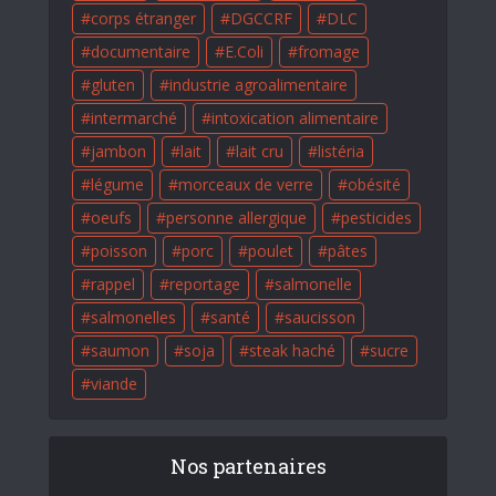
corps étranger
DGCCRF
DLC
documentaire
E.Coli
fromage
gluten
industrie agroalimentaire
intermarché
intoxication alimentaire
jambon
lait
lait cru
listéria
légume
morceaux de verre
obésité
oeufs
personne allergique
pesticides
poisson
porc
poulet
pâtes
rappel
reportage
salmonelle
salmonelles
santé
saucisson
saumon
soja
steak haché
sucre
viande
Nos partenaires