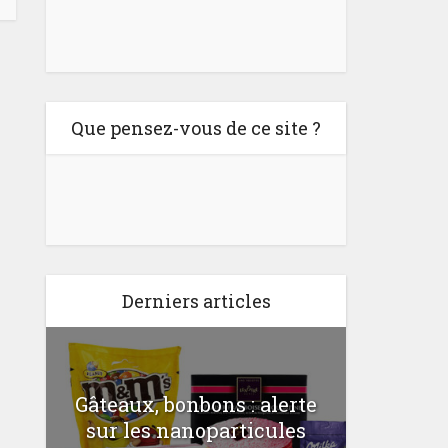
Que pensez-vous de ce site ?
Derniers articles
Gâteaux, bonbons : alerte
Comme
a
sur les nanoparticules