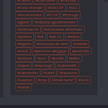
Casino
charcuterie
chocolat
corps étranger
DGCCRF
DLC
documentaire
E.Coli
fromage
gluten
industrie agroalimentaire
intermarché
intoxication alimentaire
jambon
lait
lait cru
listéria
légume
morceaux de verre
obésité
oeufs
personne allergique
pesticides
poisson
porc
poulet
pâtes
rappel
reportage
salmonelle
salmonelles
santé
saucisson
saumon
soja
steak haché
sucre
viande