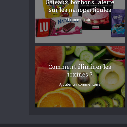
Gâteaux, bonbons : alerte
sur les nanoparticules
21 commentaires
Comment éliminer les
toxines ?
Ajouter un commentaire