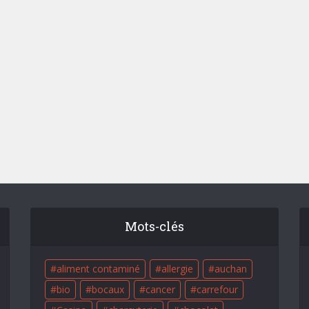
Mots-clés
aliment contaminé
allergie
auchan
bio
bocaux
cancer
carrefour