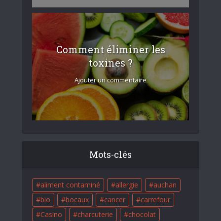
Comment éliminer les
toxines ?
Ajouter un commentaire
Mots-clés
aliment contaminé
allergie
auchan
bio
bocaux
cancer
carrefour
Casino
charcuterie
chocolat