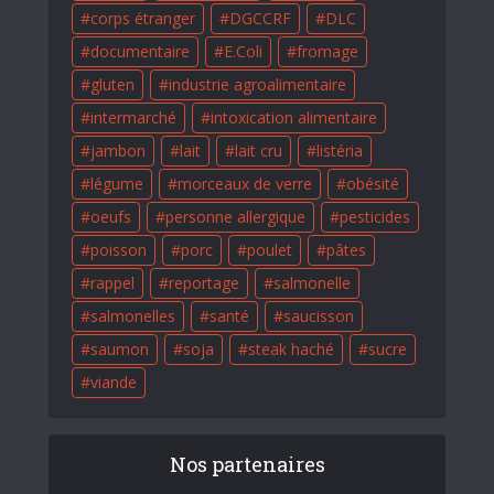
corps étranger
DGCCRF
DLC
documentaire
E.Coli
fromage
gluten
industrie agroalimentaire
intermarché
intoxication alimentaire
jambon
lait
lait cru
listéria
légume
morceaux de verre
obésité
oeufs
personne allergique
pesticides
poisson
porc
poulet
pâtes
rappel
reportage
salmonelle
salmonelles
santé
saucisson
saumon
soja
steak haché
sucre
viande
Nos partenaires