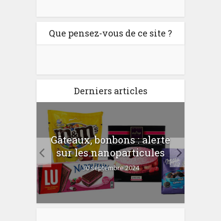
Que pensez-vous de ce site ?
Derniers articles
er
Gâteaux, bonbons : alerte
Com
 la
sur les nanoparticules
?
30 septembre 2024