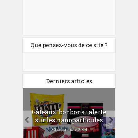
Que pensez-vous de ce site ?
Derniers articles
er
Gâteaux, bonbons : alerte
Com
 la
sur les nanoparticules
?
30 septembre 2024