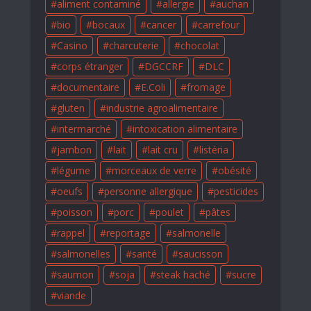
aliment contaminé
allergie
auchan
bio
bocaux
cancer
carrefour
Casino
charcuterie
chocolat
corps étranger
DGCCRF
DLC
documentaire
E.Coli
fromage
gluten
industrie agroalimentaire
intermarché
intoxication alimentaire
jambon
lait
lait cru
listéria
légume
morceaux de verre
obésité
oeufs
personne allergique
pesticides
poisson
porc
poulet
pâtes
rappel
reportage
salmonelle
salmonelles
santé
saucisson
saumon
soja
steak haché
sucre
viande