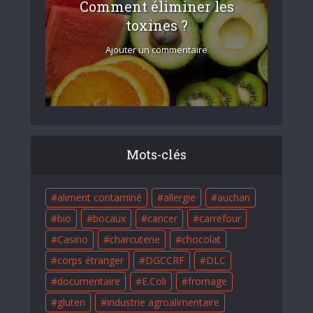
Comment éliminer les
toxines ?
Ajouter un commentaire
Mots-clés
aliment contaminé
allergie
auchan
bio
bocaux
cancer
carrefour
Casino
charcuterie
chocolat
corps étranger
DGCCRF
DLC
documentaire
E.Coli
fromage
gluten
industrie agroalimentaire