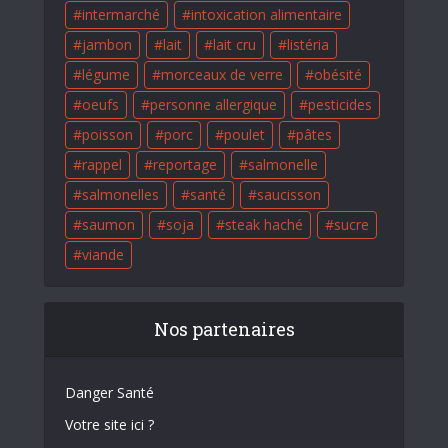
intermarché
intoxication alimentaire
jambon
lait
lait cru
listéria
légume
morceaux de verre
obésité
oeufs
personne allergique
pesticides
poisson
porc
poulet
pâtes
rappel
reportage
salmonelle
salmonelles
santé
saucisson
saumon
soja
steak haché
sucre
viande
Nos partenaires
Danger Santé
Votre site ici ?