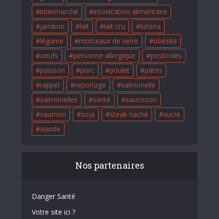
intermarché
intoxication alimentaire
jambon
lait
lait cru
listéria
légume
morceaux de verre
obésité
oeufs
personne allergique
pesticides
poisson
porc
poulet
pâtes
rappel
reportage
salmonelle
salmonelles
santé
saucisson
saumon
soja
steak haché
sucre
viande
Nos partenaires
Danger Santé
Votre site ici ?