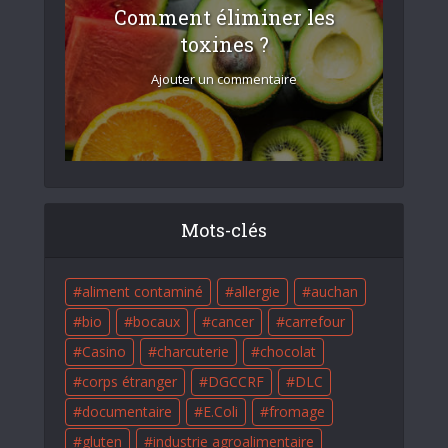
Comment éliminer les
toxines ?
Ajouter un commentaire
Mots-clés
aliment contaminé
allergie
auchan
bio
bocaux
cancer
carrefour
Casino
charcuterie
chocolat
corps étranger
DGCCRF
DLC
documentaire
E.Coli
fromage
gluten
industrie agroalimentaire