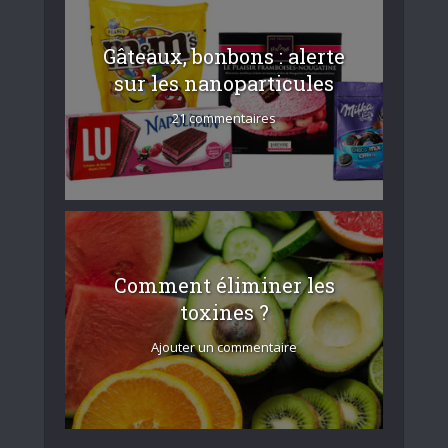
Gâteaux, bonbons : alerte
sur les nanoparticules
21 commentaires
Comment éliminer les
toxines ?
Ajouter un commentaire