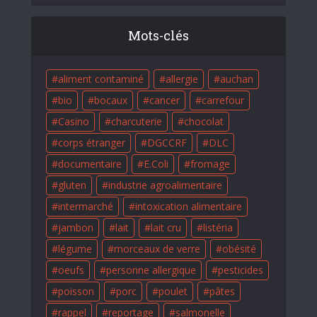
Mots-clés
aliment contaminé
allergie
auchan
bio
bocaux
cancer
carrefour
Casino
charcuterie
chocolat
corps étranger
DGCCRF
DLC
documentaire
E.Coli
fromage
gluten
industrie agroalimentaire
intermarché
intoxication alimentaire
jambon
lait
lait cru
listéria
légume
morceaux de verre
obésité
oeufs
personne allergique
pesticides
poisson
porc
poulet
pâtes
rappel
reportage
salmonelle