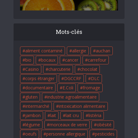
Mots-clés
aliment contaminé
allergie
auchan
bio
bocaux
cancer
carrefour
Casino
charcuterie
chocolat
corps étranger
DGCCRF
DLC
documentaire
E.Coli
fromage
gluten
industrie agroalimentaire
intermarché
intoxication alimentaire
jambon
lait
lait cru
listéria
légume
morceaux de verre
obésité
oeufs
personne allergique
pesticides