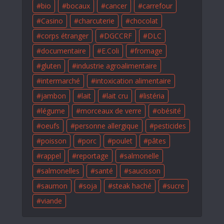
bio
bocaux
cancer
carrefour
Casino
charcuterie
chocolat
corps étranger
DGCCRF
DLC
documentaire
E.Coli
fromage
gluten
industrie agroalimentaire
intermarché
intoxication alimentaire
jambon
lait
lait cru
listéria
légume
morceaux de verre
obésité
oeufs
personne allergique
pesticides
poisson
porc
poulet
pâtes
rappel
reportage
salmonelle
salmonelles
santé
saucisson
saumon
soja
steak haché
sucre
viande