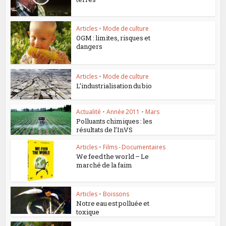
Articles
•
Mode de culture
OGM : limites, risques et
dangers
Articles
•
Mode de culture
L’industrialisation du bio
Actualité
•
Année 2011
•
Mars
Polluants chimiques : les
résultats de l’InVS
Articles
•
Films - Documentaires
We feed the world – Le
marché de la faim
Articles
•
Boissons
Notre eau est polluée et
toxique