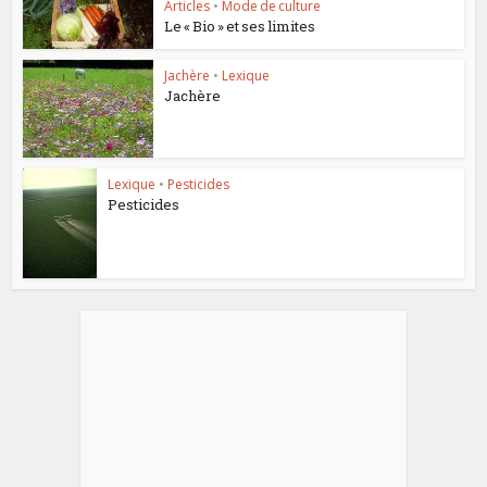
Articles
•
Mode de culture
Le « Bio » et ses limites
Jachère
•
Lexique
Jachère
Lexique
•
Pesticides
Pesticides