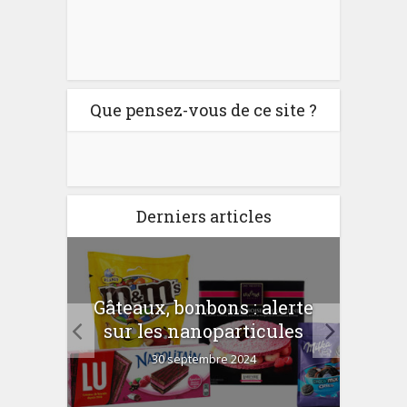
Que pensez-vous de ce site ?
Derniers articles
er
Gâteaux, bonbons : alerte
Com
 la
sur les nanoparticules
?
30 septembre 2024