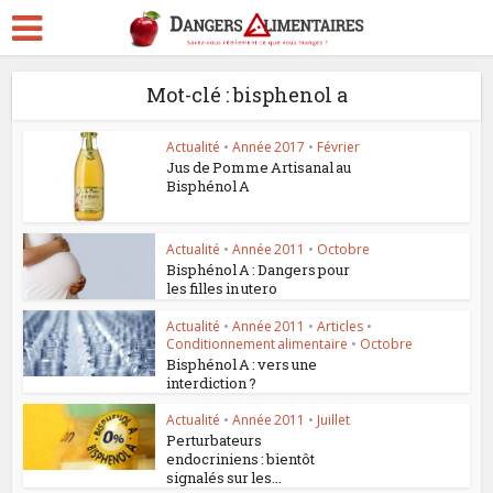
Mot-clé : bisphenol a
Actualité
•
Année 2017
•
Février
Jus de Pomme Artisanal au
Bisphénol A
Actualité
•
Année 2011
•
Octobre
Bisphénol A : Dangers pour
les filles in utero
Actualité
•
Année 2011
•
Articles
•
Conditionnement alimentaire
•
Octobre
Bisphénol A : vers une
interdiction ?
Actualité
•
Année 2011
•
Juillet
Perturbateurs
endocriniens : bientôt
signalés sur les...