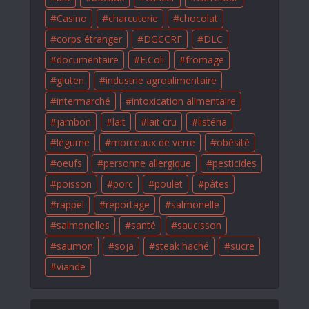
Casino
charcuterie
chocolat
corps étranger
DGCCRF
DLC
documentaire
E.Coli
fromage
gluten
industrie agroalimentaire
intermarché
intoxication alimentaire
jambon
lait
lait cru
listéria
légume
morceaux de verre
obésité
oeufs
personne allergique
pesticides
poisson
porc
poulet
pâtes
rappel
reportage
salmonelle
salmonelles
santé
saucisson
saumon
soja
steak haché
sucre
viande