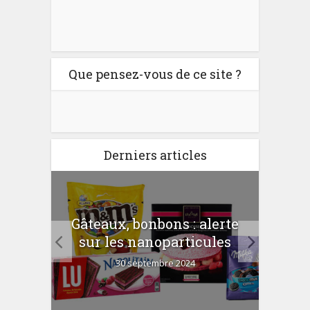
Que pensez-vous de ce site ?
Derniers articles
er
Gâteaux, bonbons : alerte
Com
 la
sur les nanoparticules
?
30 septembre 2024