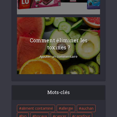
Comment éliminer les
toxines ?
Ajouter un commentaire
Mots-clés
aliment contaminé
allergie
auchan
bio
bocaux
cancer
carrefour