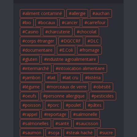
aliment contaminé
allergie
auchan
bio
bocaux
cancer
carrefour
Casino
charcuterie
chocolat
corps étranger
DGCCRF
DLC
documentaire
E.Coli
fromage
gluten
industrie agroalimentaire
intermarché
intoxication alimentaire
jambon
lait
lait cru
listéria
légume
morceaux de verre
obésité
oeufs
personne allergique
pesticides
poisson
porc
poulet
pâtes
rappel
reportage
salmonelle
salmonelles
santé
saucisson
saumon
soja
steak haché
sucre