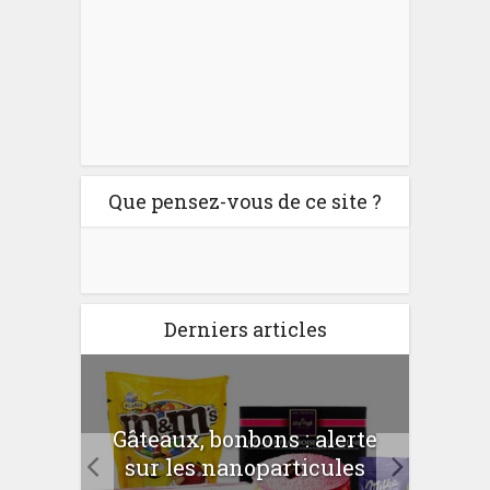
Que pensez-vous de ce site ?
Derniers articles
er
Gâteaux, bonbons : alerte
Com
 la
sur les nanoparticules
?