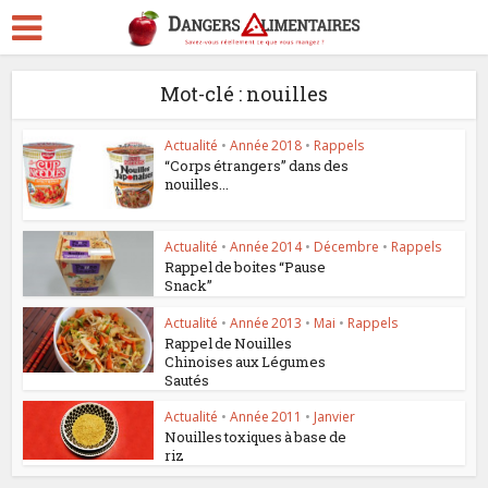
Mot-clé : nouilles
Actualité
•
Année 2018
•
Rappels
“Corps étrangers” dans des
nouilles...
Actualité
•
Année 2014
•
Décembre
•
Rappels
Rappel de boites “Pause
Snack”
Actualité
•
Année 2013
•
Mai
•
Rappels
Rappel de Nouilles
Chinoises aux Légumes
Sautés
Actualité
•
Année 2011
•
Janvier
Nouilles toxiques à base de
riz