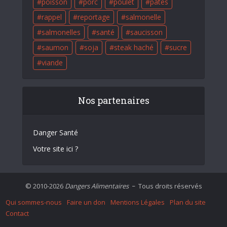
poisson
porc
poulet
pâtes
rappel
reportage
salmonelle
salmonelles
santé
saucisson
saumon
soja
steak haché
sucre
viande
Nos partenaires
Danger Santé
Votre site ici ?
© 2010-2026
Dangers Alimentaires
Tous droits réservés
–
Qui sommes-nous
Faire un don
Mentions Légales
Plan du site
Contact