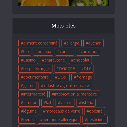
Mots-clés
aliment contaminé
allergie
auchan
bio
bocaux
cancer
carrefour
Casino
charcuterie
chocolat
corps étranger
DGCCRF
DLC
documentaire
E.Coli
fromage
gluten
industrie agroalimentaire
intermarché
intoxication alimentaire
jambon
lait
lait cru
listéria
légume
morceaux de verre
obésité
oeufs
personne allergique
pesticides