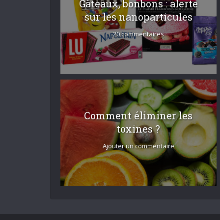
Gâteaux, bonbons : alerte
sur les nanoparticules
20 commentaires
Comment éliminer les
toxines ?
Ajouter un commentaire