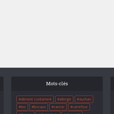
Mots-clés
aliment contaminé
allergie
auchan
bio
bocaux
cancer
carrefour