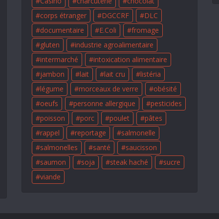
Casino
charcuterie
chocolat
corps étranger
DGCCRF
DLC
documentaire
E.Coli
fromage
gluten
industrie agroalimentaire
intermarché
intoxication alimentaire
jambon
lait
lait cru
listéria
légume
morceaux de verre
obésité
oeufs
personne allergique
pesticides
poisson
porc
poulet
pâtes
rappel
reportage
salmonelle
salmonelles
santé
saucisson
saumon
soja
steak haché
sucre
viande