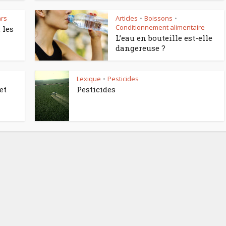
rs
Articles
Boissons
•
•
Conditionnement alimentaire
 les
L’eau en bouteille est-elle
dangereuse ?
Lexique
Pesticides
•
et
Pesticides
Comment manger
astique, pas si
sainement pendant l
antastique !
pause déjeuner ?