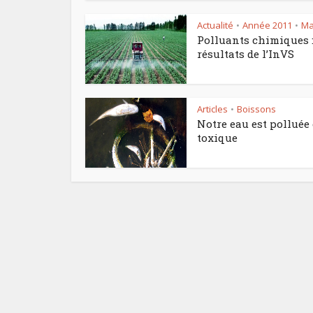
Actualité
Année 2011
Ma
•
•
Polluants chimiques :
résultats de l’InVS
Articles
Boissons
•
Notre eau est polluée 
toxique
Le pl
f