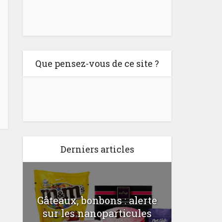
Que pensez-vous de ce site ?
Derniers articles
Gâteaux, bonbons : alerte
Comme
a
sur les nanoparticules