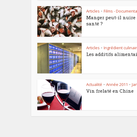
Articles
Films - Documenta
•
Manger peut-il nuire 
santé ?
Articles
Ingrédient culinai
•
Les additifs alimenta
Actualité
Année 2011
Ja
•
•
Vin frelaté en Chine
Le pl
f