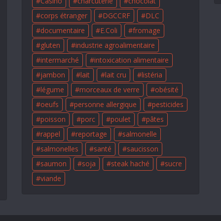
Casino
charcuterie
chocolat
corps étranger
DGCCRF
DLC
documentaire
E.Coli
fromage
gluten
industrie agroalimentaire
intermarché
intoxication alimentaire
jambon
lait
lait cru
listéria
légume
morceaux de verre
obésité
oeufs
personne allergique
pesticides
poisson
porc
poulet
pâtes
rappel
reportage
salmonelle
salmonelles
santé
saucisson
saumon
soja
steak haché
sucre
viande