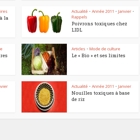
ires
Actualité
Année 2011
Janvier
•
•
•
Rappels
à la
Poivrons toxiques chez
LIDL
re
Articles
Mode de culture
•
ires
Le « Bio » et ses limites
nvier
Actualité
Année 2011
Janvier
•
•
Nouilles toxiques à base
de riz
Comment manger
astique, pas si
sainement pendant l
antastique !
pause déjeuner ?