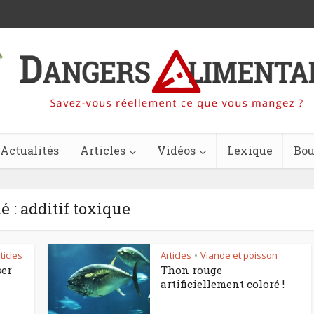
Actualités
Articles
Vidéos
Lexique
Bou
é : additif toxique
ticles
Articles
Viande et poisson
•
ser
Thon rouge
artificiellement coloré !