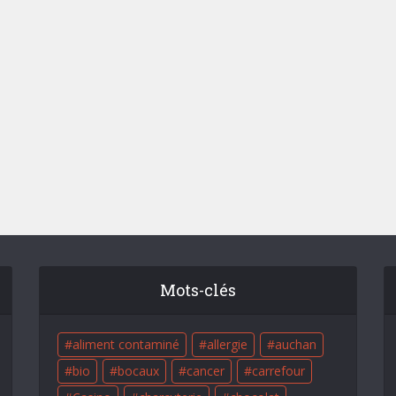
Mots-clés
aliment contaminé
allergie
auchan
bio
bocaux
cancer
carrefour