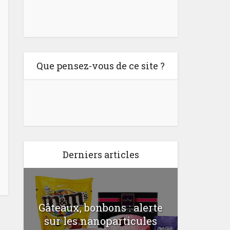
Que pensez-vous de ce site ?
Derniers articles
Gâteaux, bonbons : alerte
Comme
a
sur les nanoparticules