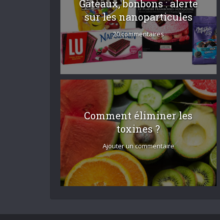
Gâteaux, bonbons : alerte
sur les nanoparticules
20 commentaires
Comment éliminer les
toxines ?
Ajouter un commentaire