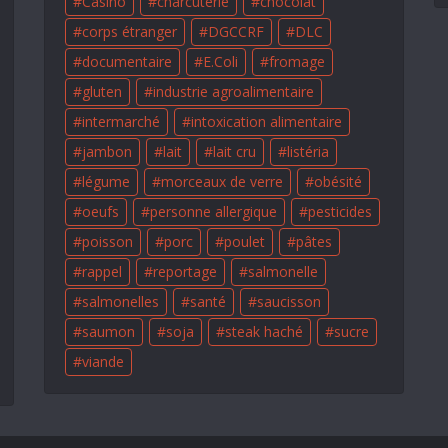
Casino
charcuterie
chocolat
corps étranger
DGCCRF
DLC
documentaire
E.Coli
fromage
gluten
industrie agroalimentaire
intermarché
intoxication alimentaire
jambon
lait
lait cru
listéria
légume
morceaux de verre
obésité
oeufs
personne allergique
pesticides
poisson
porc
poulet
pâtes
rappel
reportage
salmonelle
salmonelles
santé
saucisson
saumon
soja
steak haché
sucre
viande