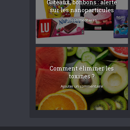
Gâteaux, bonbons : alerte
sur les nanoparticules
20 commentaires
Comment éliminer les
toxines ?
Ajouter un commentaire