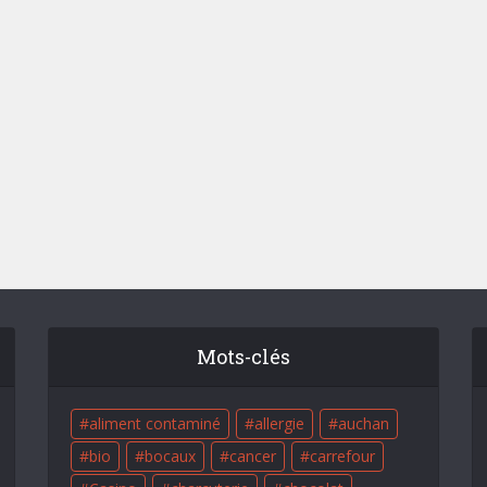
Mots-clés
aliment contaminé
allergie
auchan
bio
bocaux
cancer
carrefour