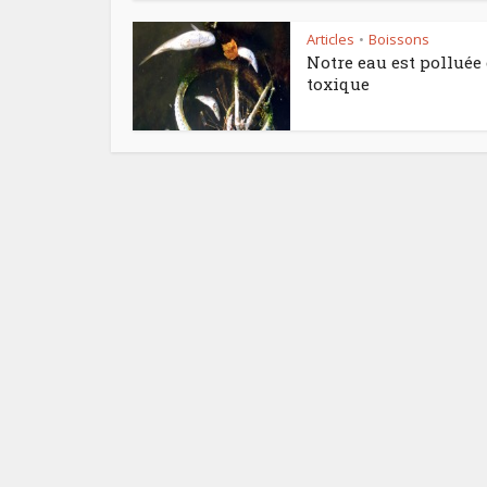
Articles
Boissons
•
Notre eau est polluée 
toxique
Le pl
f