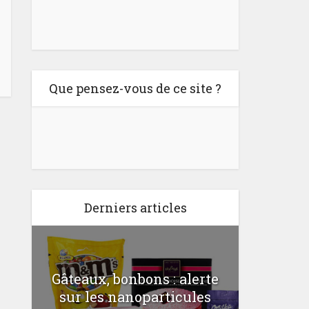
Que pensez-vous de ce site ?
Derniers articles
Gâteaux, bonbons : alerte
Comme
a
sur les nanoparticules