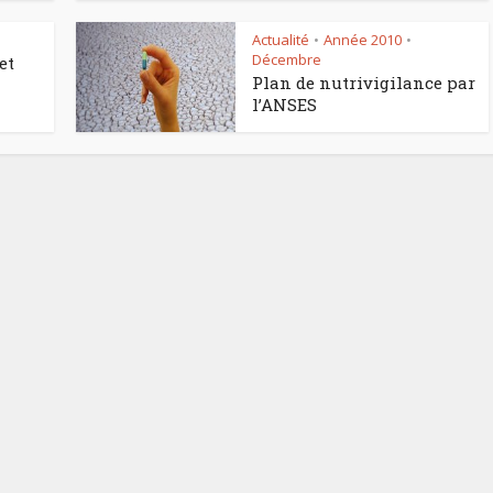
Actualité
Année 2010
•
•
Décembre
et
Plan de nutrivigilance par
l’ANSES
Comment manger
astique, pas si
sainement pendant l
antastique !
pause déjeuner ?